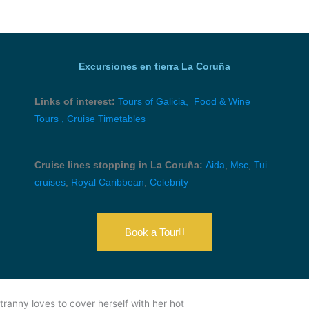
cruceros en La Coruña.
Excursiones en tierra La Coruña
Links of interest:
Tours of Galicia,
Food & Wine
Tours ,
Cruise Timetables
Cruise lines stopping in La Coruña:
Aida
,
Msc
,
Tui
cruises
,
Royal Caribbean
,
Celebrity
Book a Tour
tranny loves to cover herself with her hot