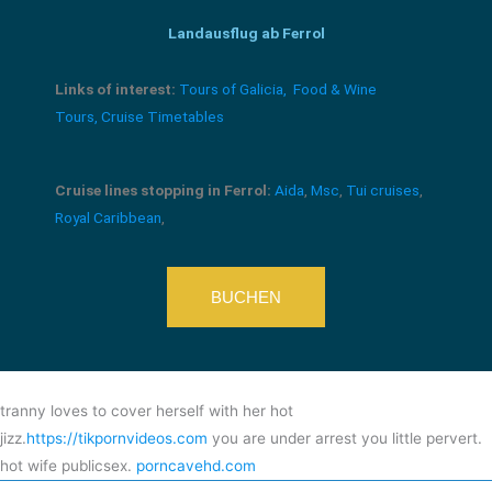
Landausflug ab Ferrol
Links of interest:
Tours of Galicia,
Food & Wine
Tours,
Cruise Timetables
Cruise lines stopping in Ferrol:
Aida
,
Msc
,
Tui cruises
,
Royal Caribbean
,
BUCHEN
tranny loves to cover herself with her hot
jizz.
https://tikpornvideos.com
you are under arrest you little pervert.
hot wife publicsex.
porncavehd.com